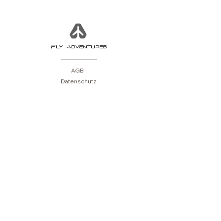
Fly Adventures
AGB
Datenschutz
Impressu
m
Wiederruf
ÜBER US
Kontakt
Für Pilotinnen