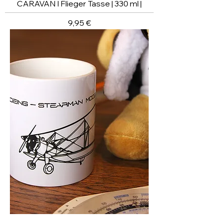
CARAVAN I Flieger Tasse | 330 ml |
Preis
9,95 €