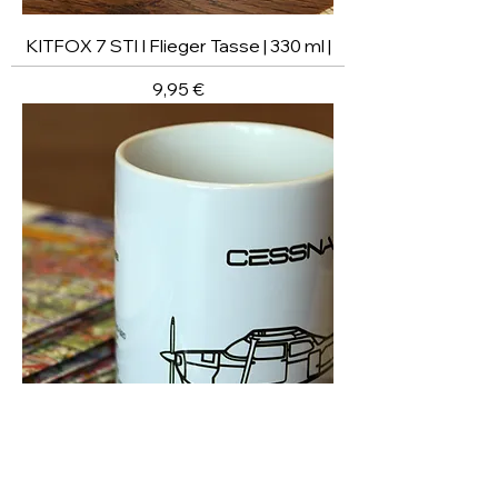
KITFOX 7 STI I Flieger Tasse | 330 ml |
Preis
9,95 €