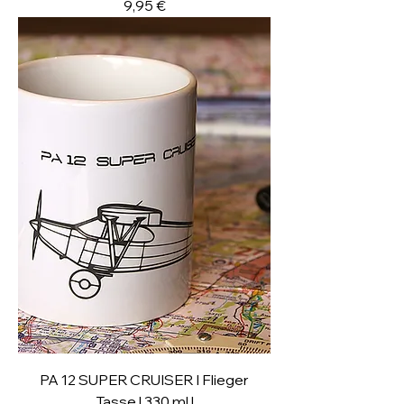
Preis
9,95 €
PA 12 SUPER CRUISER I Flieger
Tasse | 330 ml |