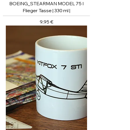
BOEING_STEARMAN MODEL 75 I
Flieger Tasse | 330 ml |
Preis
9,95 €