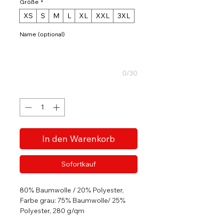
Größe
*
XS
S
M
L
XL
XXL
3XL
Name (optional)
0/30
Anzahl
*
In den Warenkorb
Sofortkauf
80% Baumwolle / 20% Polyester,
Farbe grau: 75% Baumwolle/ 25%
Polyester, 280 g/qm