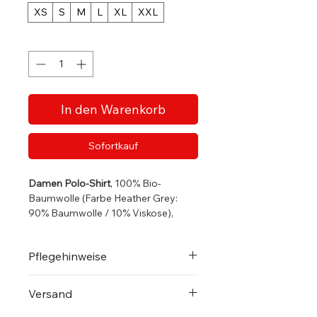
XS
S
M
L
XL
XXL
Anzahl
*
In den Warenkorb
Sofortkauf
Damen Polo-Shirt
, 100% Bio-
Baumwolle (Farbe Heather Grey:
90% Baumwolle / 10% Viskose),
170g/qm
Piqué aus 100% ringgesponnener
Pflegehinweise
Bio-Baumwolle
Weiches Handgefühl,
Bitte beachten Sie die dem Artikel
ebenmäßige Oberfläche
Versand
beigelegte Pflegeanleitung!
Kragen und Bündchen aus 1x1
Immer
auf links waschen
, damit