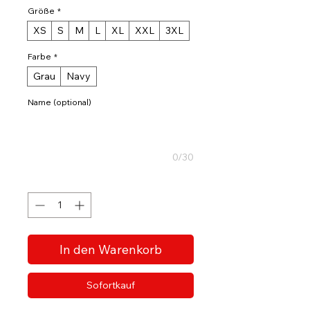
Größe
*
XS
S
M
L
XL
XXL
3XL
Farbe
*
Grau
Navy
Name (optional)
0/30
Anzahl
*
In den Warenkorb
Sofortkauf