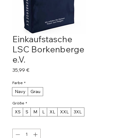
Einkaufstasche
LSC Borkenberge
e.V.
Preis
35,99 €
Farbe
*
Navy
Grau
Größe
*
XS
S
M
L
XL
XXL
3XL
Anzahl
*