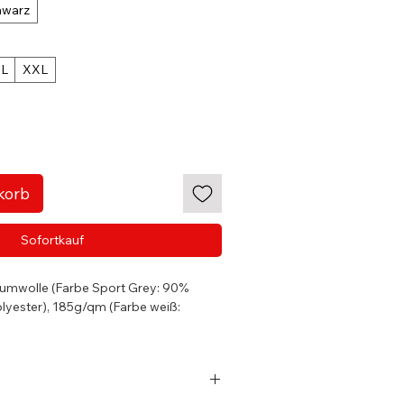
hwarz
L
XXL
korb
Sofortkauf
aumwolle (Farbe Sport Grey: 90%
lyester), 185g/qm (Farbe weiß:
deltes, ringgesponnenes Baumwoll-
ulterband
 Passform mit Seitennaht