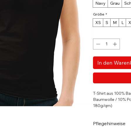
Navy
Grau
Sc
Größe
*
XS
S
M
L
X
Anzahl
*
In den Waren
T-Shirt aus 100% B
Baumwolle / 10% Po
180g/qm)
Einlaufvorbehan
Jersey-Strick
Pflegehinweise
Nacken- und Sch
Leicht taillierte