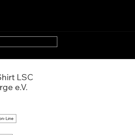
N
ÜBER UNS
BLOG
hirt LSC
ge e.V.
on-Line