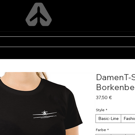
FLY ADVENTURES
P
VEREINS SHOPS
FÜR LADY PILOTS
PERSONAL DESIG
DamenT-S
Borkenber
Preis
37,50 €
Style
*
Basic-Line
Fashi
Farbe
*