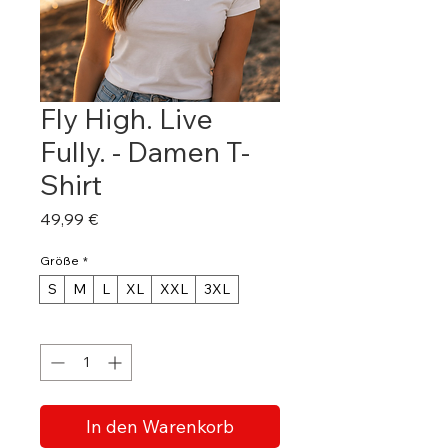
Fly High. Live
Fully. - Damen T-
Shirt
Preis
49,99 €
Größe
*
S
M
L
XL
XXL
3XL
Anzahl
*
In den Warenkorb