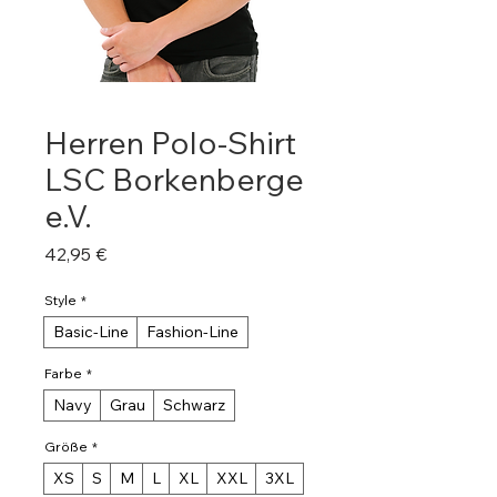
Herren Polo-Shirt
LSC Borkenberge
e.V.
Preis
42,95 €
Style
*
Basic-Line
Fashion-Line
Farbe
*
Navy
Grau
Schwarz
Größe
*
XS
S
M
L
XL
XXL
3XL