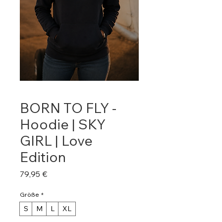
BORN TO FLY -
Hoodie | SKY
GIRL | Love
Edition
Preis
79,95 €
Größe
*
S
M
L
XL