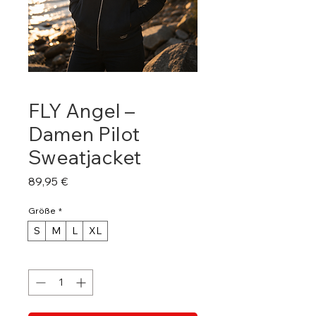
FLY Angel –
Damen Pilot
Sweatjacket
Preis
89,95 €
Größe
*
S
M
L
XL
Anzahl
*