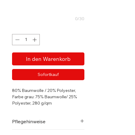
0/30
Anzahl
*
In den Warenkorb
Sofortkauf
80% Baumwolle / 20% Polyester,
Farbe grau: 75% Baumwolle/ 25%
Polyester, 280 g/qm
Doppellagige Kapuze,
Kapuzenkordel in identischer
Pflegehinweise
Farbe
Gerippte Bündchen an Ärmeln
Bitte beachten Sie die dem Artikel
und Saum