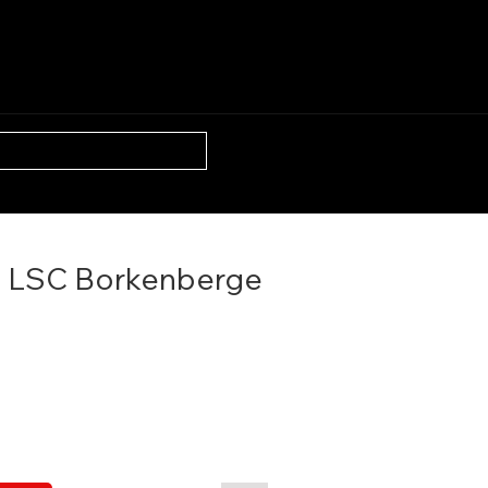
N
ÜBER UNS
BLOG
t LSC Borkenberge