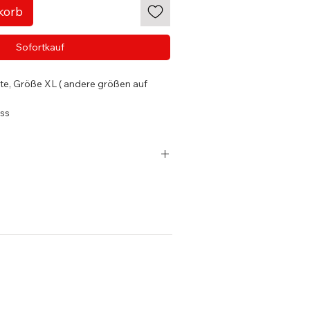
korb
Sofortkauf
te, Größe XL ( andere größen auf
uss
71:2013 + A1:2016
wahrungstasche
utschland und EU-Länder
t bei DHL GOGREEN
8 Werktage
nds ist der Versand ab einem
€ kostenfrei.