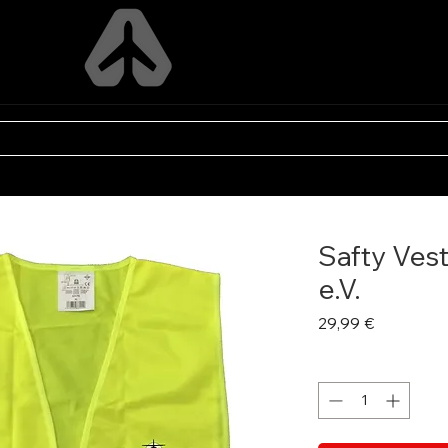
FLY ADVENTURES
P
VEREINS SHOPS
FÜR LADY PILOTS
PERSONAL DESIG
Safty Ves
e.V.
Preis
29,99 €
Anzahl
*