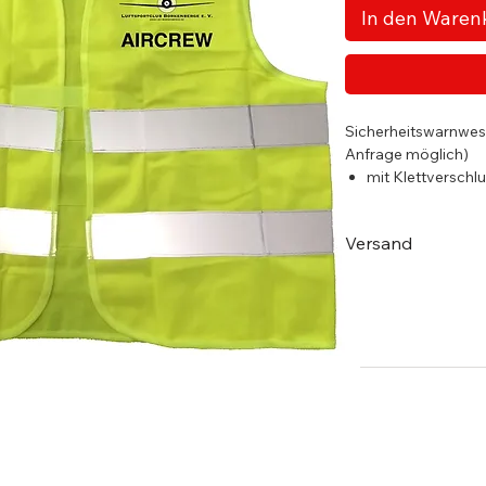
In den Waren
Sicherheitswarnwes
Anfrage möglich)
mit Klettverschl
nach EN ISO 204
Inklusive Aufbe
Versand
Lieferumfang De
Versand erfolg
Lieferzeiten 5 - 
Innerhalb Deutschla
Bestellwert von 150 