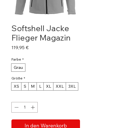
Softshell Jacke
Flieger Magazin
Preis
119,95 €
Farbe
*
Grau
Größe
*
XS
S
M
L
XL
XXL
3XL
Anzahl
*
In den Warenkorb