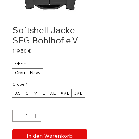
Softshell Jacke
SFG Bohlhof e.V.
Preis
119,50 €
Farbe
*
Grau
Navy
Größe
*
XS
S
M
L
XL
XXL
3XL
Anzahl
*
In den Warenkorb