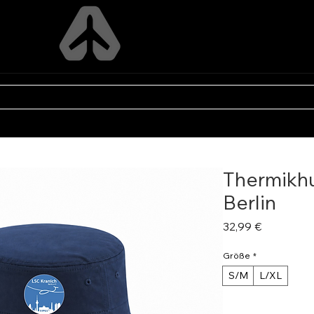
FLY ADVENTURES
P
VEREINS SHOPS
FÜR LADY PILOTS
PERSONAL DESIG
Thermikhu
Berlin
Preis
32,99 €
Größe
*
S/M
L/XL
Anzahl
*