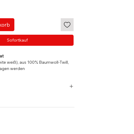
korb
Sofortkauf
at
eite weiß), aus 100% Baumwoll-Twill,
tragen werden
rseite
elüftungsösen
utschland und EU-Länder
t bei DHL GOGREEN
Hutband ca. 20cm (Kopfumfang ca.
8 Werktage
nds ist der Versand ab einem
Hutband ca. 18cm (Kopfumfang ca.
€ kostenfrei.