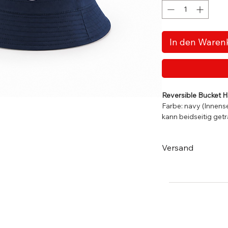
In den Waren
Reversible Bucket H
Farbe: navy (Innens
kann beidseitig ge
Abgeflachte Obe
Nahtumfasste B
Versand
Kurze Krempe
Lieferumfang De
Maße:
Versand erfolg
L/XL: Durchmesser 
Lieferzeiten 5 - 
63cm)
Innerhalb Deutschla
S/M: Durchmesser 
Bestellwert von 150 
57cm)