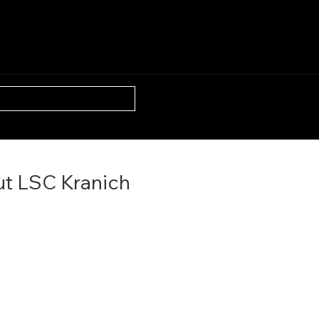
N
ÜBER UNS
BLOG
t LSC Kranich