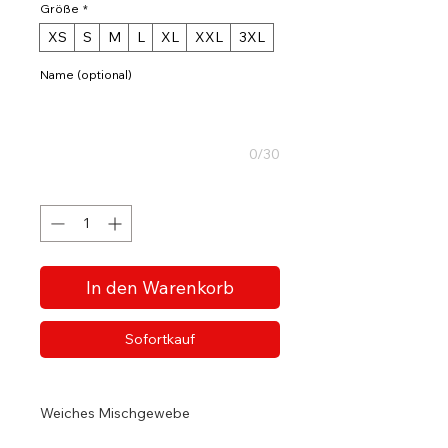
Größe
*
XS
S
M
L
XL
XXL
3XL
Name (optional)
0/30
Anzahl
*
In den Warenkorb
Sofortkauf
Weiches Mischgewebe